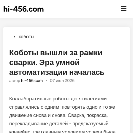
hi-456.com
Гла
ме
Опубликовано
коботы
Коботы вышли за рамки
сварки. Эра умной
автоматизации началась
автор
hi-456.com
•
07 июл 2026
Коллаборативные роботы десятилетиями
справлялись с одним: повторять одно и то же
движение снова и снова. Сварка, покраска,
перекладывание деталей - предсказуемый
конвейер, где главным условием успеха была