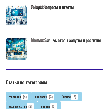
Товары: вопросы и ответы
12 фев 2026
Монтаж Бизнес: этапы запуска и развития
11 фев 2026
Статьи по категориям
торговля
(4)
поставки
(3)
Бизнес
(2)
садоводство
(2)
сервис
(2)