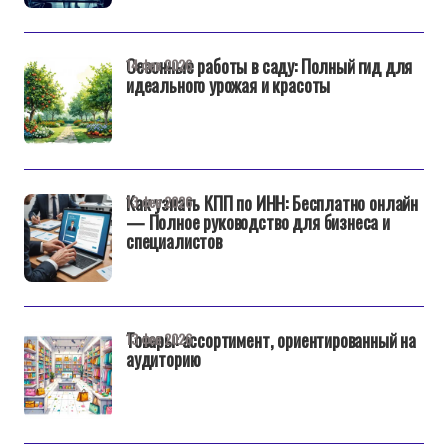
Сезонные работы в саду: Полный гид для
14 фев 2026
идеального урожая и красоты
Как узнать КПП по ИНН: Бесплатно онлайн
13 фев 2026
— Полное руководство для бизнеса и
специалистов
Товары: ассортимент, ориентированный на
13 фев 2026
аудиторию