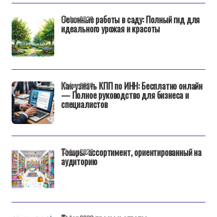
Сезонные работы в саду: Полный гид для
14 фев 2026
идеального урожая и красоты
Как узнать КПП по ИНН: Бесплатно онлайн
13 фев 2026
— Полное руководство для бизнеса и
специалистов
Товары: ассортимент, ориентированный на
13 фев 2026
аудиторию