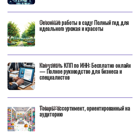
Сезонные работы в саду: Полный гид для
14 фев 2026
идеального урожая и красоты
Как узнать КПП по ИНН: Бесплатно онлайн
13 фев 2026
— Полное руководство для бизнеса и
специалистов
Товары: ассортимент, ориентированный на
13 фев 2026
аудиторию