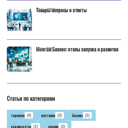
Товары: вопросы и ответы
12 фев 2026
Монтаж Бизнес: этапы запуска и развития
11 фев 2026
Статьи по категориям
торговля
(4)
поставки
(3)
Бизнес
(2)
садоводство
(2)
сервис
(2)