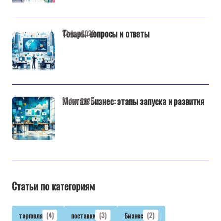
Товары: вопросы и ответы
12 фев 2026
Монтаж Бизнес: этапы запуска и развития
11 фев 2026
Статьи по категориям
торговля
(4)
поставки
(3)
Бизнес
(2)