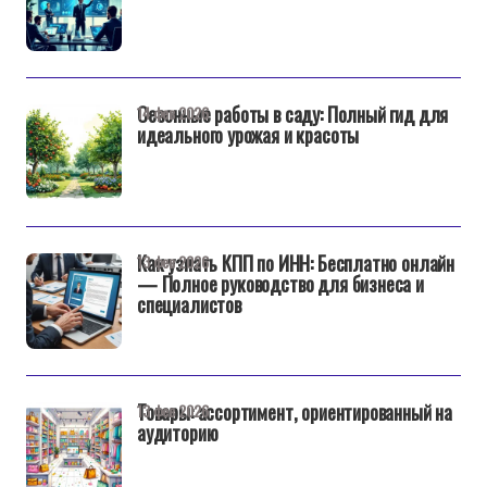
Сезонные работы в саду: Полный гид для
14 фев 2026
идеального урожая и красоты
Как узнать КПП по ИНН: Бесплатно онлайн
13 фев 2026
— Полное руководство для бизнеса и
специалистов
Товары: ассортимент, ориентированный на
13 фев 2026
аудиторию