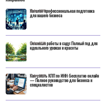
Каталог: профессиональная подготовка
14 фев 2026
для вашего бизнеса
Сезонные работы в саду: Полный гид для
14 фев 2026
идеального урожая и красоты
Как узнать КПП по ИНН: Бесплатно онлайн
13 фев 2026
— Полное руководство для бизнеса и
специалистов