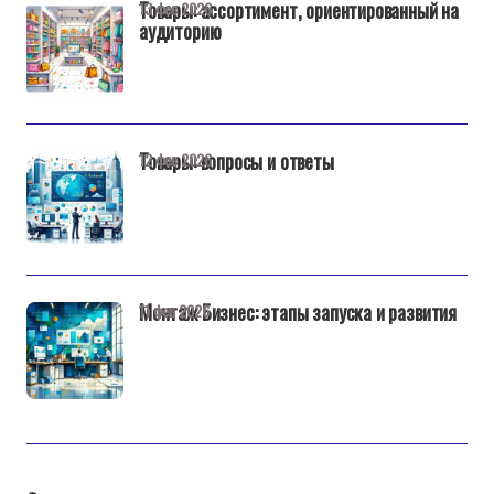
Товары: ассортимент, ориентированный на
13 фев 2026
аудиторию
Товары: вопросы и ответы
12 фев 2026
Монтаж Бизнес: этапы запуска и развития
11 фев 2026